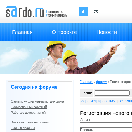
Главная
О проекте
Новости
Главная
/
форум
/ Регистрация
Сегодня на форуме
Логин:
Зарегистрироваться
|
Вспомн
Самый лучший материал для дома
Полированный элитный
Регистрация нового 
Работа с декоративной
Логин:
Влажная стена на лоджии
Полы в спальне
Пароль: